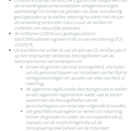
considerans 98 van de AVG, die organen die categorieën van
de verwerkingsverantwoordelijken vertegenwoordigen,
aanmoedigt om binnen de grenzen van deze verordening
gedragscodes op te stellen, rekening houdend met de aan
de verwerking verbonden risico's voor de rechten en
vrijheden van natuurlijke personen;
de richtlijnen 1/2019 voor gedragscodes en
toezichthoudende organen in de zin van verordening (EU)
2016/679;
de krachtens het artikel 91 van de wet van 25 ventôse jaar XI
op het notarisambt verleende bevoegdheden van de
Nationale Kamer van notarissen om:
binnen de grenzen van haar bevoegdheid, alle leden
van de genootschappen van notarissen van het Rijk te
vertegenwoordigen ten aanzien van elke overheid of
instelling;
de algemene regels inzake deontologie vast te stellen
en een algemeen reglementair kader vast te stellen
waarbinnen de bevoegdheden van de
genootschappen van notarissen uitgeoefend worden,
alle geschikte maatregelen te nemen tot nakoming,
binnen de grenzen en onder de voorwaarden die zij
bepaalt, van de verplichtingen die uit de
beroepsaansprakelijkheid van de notarissen