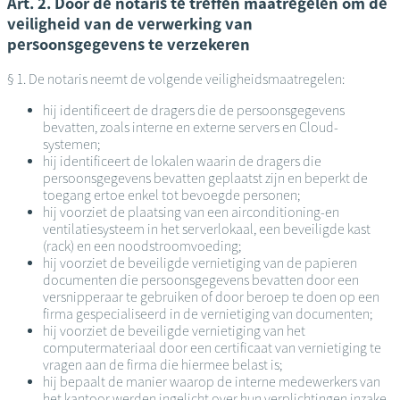
Art. 2. Door de notaris te treffen maatregelen om de
veiligheid van de verwerking van
persoonsgegevens te verzekeren
§ 1. De notaris neemt de volgende veiligheidsmaatregelen:
hij identificeert de dragers die de persoonsgegevens
bevatten, zoals interne en externe servers en Cloud-
systemen;
hij identificeert de lokalen waarin de dragers die
persoonsgegevens bevatten geplaatst zijn en beperkt de
toegang ertoe enkel tot bevoegde personen;
hij voorziet de plaatsing van een airconditioning-en
ventilatiesysteem in het serverlokaal, een beveiligde kast
(rack) en een noodstroomvoeding;
hij voorziet de beveiligde vernietiging van de papieren
documenten die persoonsgegevens bevatten door een
versnipperaar te gebruiken of door beroep te doen op een
firma gespecialiseerd in de vernietiging van documenten;
hij voorziet de beveiligde vernietiging van het
computermateriaal door een certificaat van vernietiging te
vragen aan de firma die hiermee belast is;
hij bepaalt de manier waarop de interne medewerkers van
het kantoor werden ingelicht over hun verplichtingen inzake