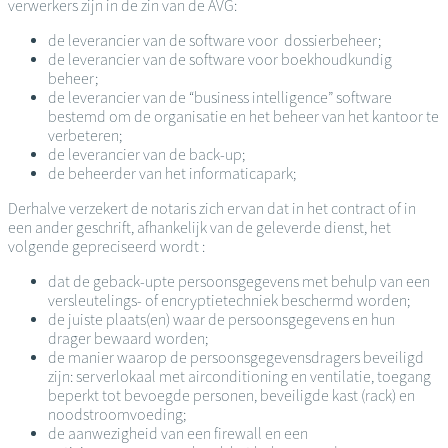
verwerkers zijn in de zin van de AVG:
de leverancier van de software voor dossierbeheer;
de leverancier van de software voor boekhoudkundig
beheer;
de leverancier van de “business intelligence” software
bestemd om de organisatie en het beheer van het kantoor te
verbeteren;
de leverancier van de back-up;
de beheerder van het informaticapark;
Derhalve verzekert de notaris zich ervan dat in het contract of in
een ander geschrift, afhankelijk van de geleverde dienst, het
volgende gepreciseerd wordt :
dat de geback-upte persoonsgegevens met behulp van een
versleutelings- of encryptietechniek beschermd worden;
de juiste plaats(en) waar de persoonsgegevens en hun
drager bewaard worden;
de manier waarop de persoonsgegevensdragers beveiligd
zijn: serverlokaal met airconditioning en ventilatie, toegang
beperkt tot bevoegde personen, beveiligde kast (rack) en
noodstroomvoeding;
de aanwezigheid van een firewall en een