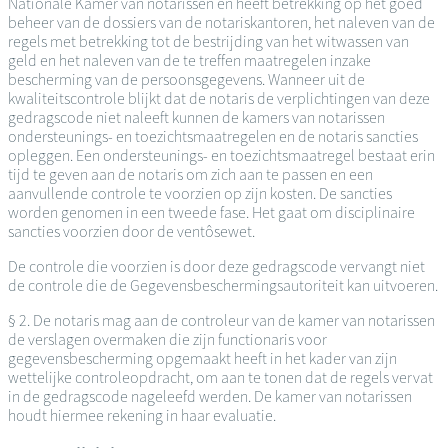
Nationale Kamer van notarissen en heeft betrekking op het goed
beheer van de dossiers van de notariskantoren, het naleven van de
regels met betrekking tot de bestrijding van het witwassen van
geld en het naleven van de te treffen maatregelen inzake
bescherming van de persoonsgegevens. Wanneer uit de
kwaliteitscontrole blijkt dat de notaris de verplichtingen van deze
gedragscode niet naleeft kunnen de kamers van notarissen
ondersteunings- en toezichtsmaatregelen en de notaris sancties
opleggen. Een ondersteunings- en toezichtsmaatregel bestaat erin
tijd te geven aan de notaris om zich aan te passen en een
aanvullende controle te voorzien op zijn kosten. De sancties
worden genomen in een tweede fase. Het gaat om disciplinaire
sancties voorzien door de ventôsewet.
De controle die voorzien is door deze gedragscode vervangt niet
de controle die de Gegevensbeschermingsautoriteit kan uitvoeren.
§ 2. De notaris mag aan de controleur van de kamer van notarissen
de verslagen overmaken die zijn functionaris voor
gegevensbescherming opgemaakt heeft in het kader van zijn
wettelijke controleopdracht, om aan te tonen dat de regels vervat
in de gedragscode nageleefd werden. De kamer van notarissen
houdt hiermee rekening in haar evaluatie.