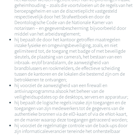
geheimhouding – zoals die voortvloeien uit de regels van het
beroepsgeheim en van de discretieplicht vastgesteld
respectievelijk door het Strafwetboek en door de
Deontologische Code van de Nationale Kamer van
notarissen – en gegevensbescherming: bijvoorbeeld door
middel van het arbeidsreglement;
hij bepaalt de door het kantoor getroffen maatregelen
inzake fysieke en omgevingsbeveiliging, zoals, en niet
gelimiteerd tot, de toegang met badge of met beveiligde
sleutels, de plaatsing van camera’s, het bestaan van een
inbraak- en/of brandalarm, de aanwezigheid van
brandblussers en rookmelders, de effectieve scheiding
tussen de kantoren en de lokalen die bestemd zijn om de
betrokkenen te ontvangen;
hij voorziet de aanwezigheid van een firewall en
antivirusprogramma alsook het beheer van de
veiligheidsupdates op de desktops, servers en apparatuur;
hij bepaalt de logische regels inzake zijn toegangen en de
toegangen van zijn medewerkers tot de gegevens van de
authentieke bronnen via de eID-kaart of via de eNot-kaart,
en de manier waarop deze toegangen getraceerd worden;
hij voorziet de regelmatige controle van de back-ups door
zijn informaticaleverancier teneinde het onherstelbaar