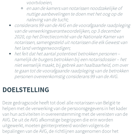
voortvloeien,
en aan de kamers van notarissen noodzakelijke of
nuttige aanbevelingen te doen met het oog op de
naleving van de tucht;
considerans 99 van de AVG en de voorafgaande raadpleging
van de verwerkingsverantwoordelijken, op 3 december
2020, op het Directiecomité van de Nationale Kamer van
notarissen, samengesteld uit notarissen die elk Gewest van
het land vertegenwoordigen;
het feit dat het aantal potentieel betrokken personen –
namelijk de burgers betrokken bij een notarisdossier – het
niet wenselijk maakt, bij gebrek aan haalbaarheid, om over
te gaan tot de voorafgaande raadpleging van de betrokken
personen overeenkomstig considerans 99 van de AVG.
DOELSTELLING
Deze gedragscode heeft tot doel alle notarissen van België te
helpen met de verwerking van de persoonsgegevens in het kader
van hun activiteiten in overeenstemming met de vereisten van de
AVG. De uit de AVG afkomstige begrippen die erin worden
uitgewerkt, moeten geïnterpreteerd worden volgens de
bepalingen van de AVG, de richtlijnen aangenomen door het